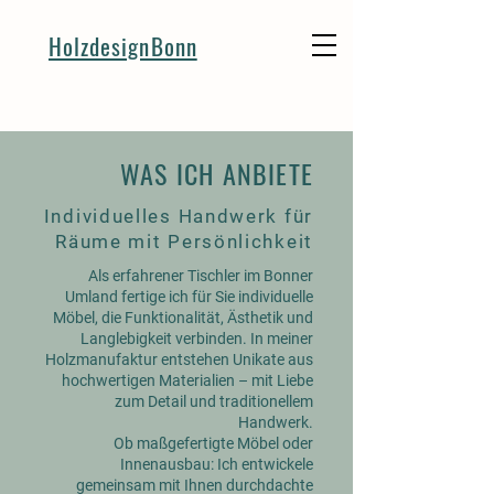
HolzdesignBonn
WAS ICH ANBIETE
Individuelles Handwerk für
Räume mit Persönlichkeit
Als erfahrener Tischler im Bonner
Umland fertige ich für Sie individuelle
Möbel, die Funktionalität, Ästhetik und
Langlebigkeit verbinden. In meiner
Holzmanufaktur entstehen Unikate aus
hochwertigen Materialien – mit Liebe
zum Detail und traditionellem
Handwerk.
Ob maßgefertigte Möbel oder
Innenausbau: Ich entwickele
gemeinsam mit Ihnen durchdachte